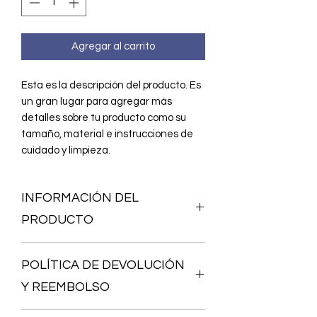
Agregar al carrito
Esta es la descripción del producto. Es
un gran lugar para agregar más
detalles sobre tu producto como su
tamaño, material e instrucciones de
cuidado y limpieza.
INFORMACIÓN DEL
PRODUCTO
Esta es la información detallada de tu
POLÍTICA DE DEVOLUCIÓN
producto. Es un gran lugar para
agregar más detalles sobre tu
Y REEMBOLSO
producto como su tamaño, material e
instrucciones de cuidado y limpieza.
Esta es la política de devolución y