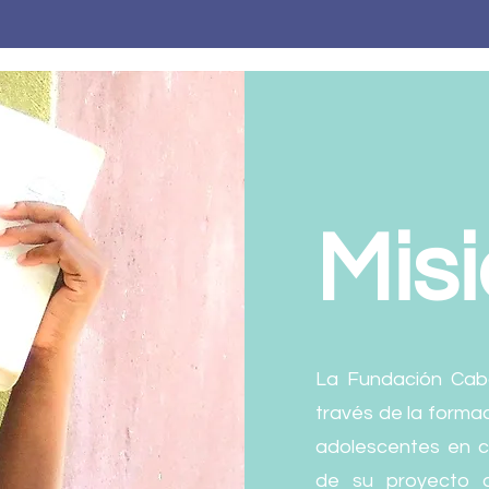
Mis
La Fundación Cab
través de la forma
adolescentes en c
de su proyecto d