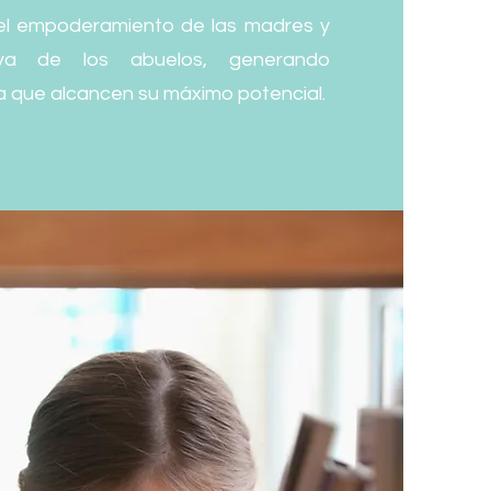
 el empoderamiento de las madres y
tiva de los abuelos, generando
 que alcancen su máximo potencial.